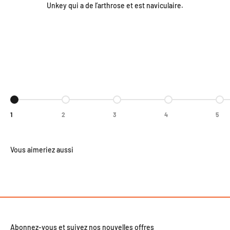
Unkey qui a de l’arthrose et est naviculaire.
Aller à l'élément 1
Aller à l'élément 2
Aller à l'élément 3
Aller à l'élément 4
Aller
1
2
3
4
5
Abonnez-vous et suivez nos nouvelles offres