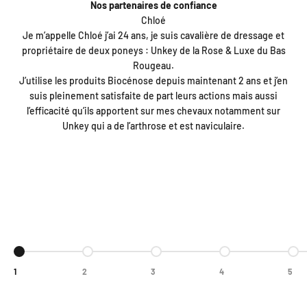
Nos partenaires de confiance
Chloé
Je m’appelle Chloé j’ai 24 ans, je suis cavalière de dressage et
propriétaire de deux poneys : Unkey de la Rose & Luxe du Bas
Rougeau.
J’utilise les produits Biocénose depuis maintenant 2 ans et j’en
suis pleinement satisfaite de part leurs actions mais aussi
l’efficacité qu’ils apportent sur mes chevaux notamment sur
Unkey qui a de l’arthrose et est naviculaire.
Aller à l'élément 1
Aller à l'élément 2
Aller à l'élément 3
Aller à l'élément 4
Aller
1
2
3
4
5