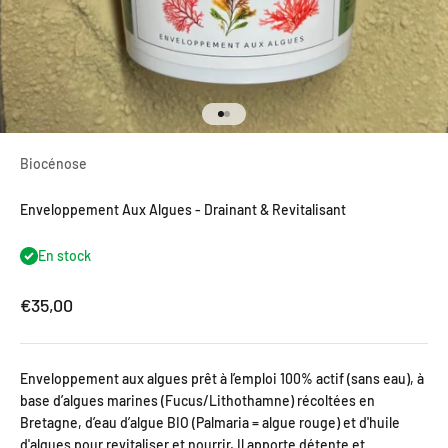
Aller à l'élément 1
Aller à l'élément 2
Biocénose
Enveloppement Aux Algues - Drainant & Revitalisant
En stock
Prix de vente
€35,00
Enveloppement aux algues prêt à l’emploi 100% actif (sans eau), à
base d’algues marines (Fucus/Lithothamne) récoltées en
Bretagne, d’eau d’algue BIO (Palmaria = algue rouge) et d'huile
d'algues pour revitaliser et nourrir. Il apporte détente et