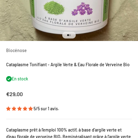
Aller à l'élément 1
Aller à l'élément 2
Biocénose
Cataplasme Tonifiant - Argile Verte & Eau Florale de Verveine Bio
En stock
Prix de vente
€29,00
5/5 sur 1 avis.
Cataplasme prêt à l’emploi 100% actif, à base d’argile verte et
d’eau florale de verveine BIO. Reminéralisant grâce à l’argile verte