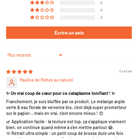
0
0
0
Écrire un avis
Sort by
il y a 1 an
Pauline de Pattes au naturel
✨ Un vrai coup de cœur pour ce cataplasme tonifiant ! ✨
Franchement, je suis bluffée par ce produit. Le mélange argile
verte & eau florale de verveine bio, c’est déjà super prometteur
sur le papier… mais en vrai, c’est encore mieux ! 😍
🌿 Application facile : la texture est top, ça s’applique vraiment
bien, on continue quand même à s'en mettre partout 😂.
🧼 Retrait ultra simple : un petit coup de brosse dure une fois